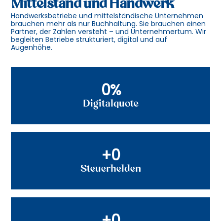
Mittelstand und Handwerk
Handwerksbetriebe und mittelständische Unternehmen
brauchen mehr als nur Buchhaltung. Sie brauchen einen
Partner, der Zahlen versteht – und Unternehmertum. Wir
begleiten Betriebe strukturiert, digital und auf
Augenhöhe.
0
%
Digitalquote
+
0
Steuerhelden
+
0