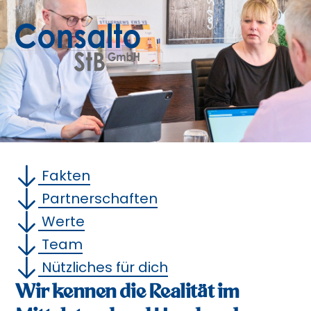
Steuerberatung mit
Fundament.
Fakten
Partnerschaften
Werte
Team
Nützliches für dich
Wir kennen die Realität im